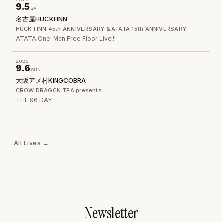
9.5
SAT
名古屋HUCKFINN
HUCK FINN 45th ANNIVERSARY & ATATA 15th ANNIVERSARY
ATATA One-Man Free Floor Live!!!
2026
9.6
SUN
大阪アメ村KINGCOBRA
CROW DRAGON TEA presents
THE 96 DAY
All Lives →
Newsletter