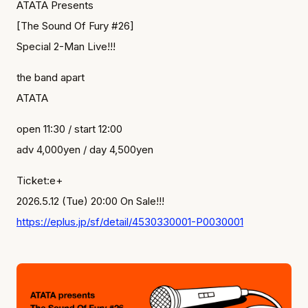
ATATA Presents
[The Sound Of Fury #26]
Special 2-Man Live!!!
the band apart
ATATA
open 11:30 / start 12:00
adv 4,000yen / day 4,500yen
Home
Ticket:e+
We Are
2026.5.12 (Tue) 20:00 On Sale!!!
https://eplus.jp/sf/detail/4530330001-P0030001
Live
Blog
Music