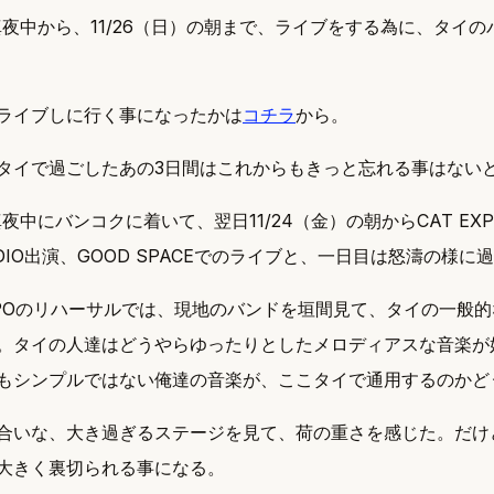
の真夜中から、11/26（日）の朝まで、ライブをする為に、タイ
ライブしに行く事になったかは
コチラ
から。
タイで過ごしたあの3日間はこれからもきっと忘れる事はない
の真夜中にバンコクに着いて、翌日11/24（金）の朝からCAT E
ADIO出演、GOOD SPACEでのライブと、一日目は怒濤の様に
EXPOのリハーサルでは、現地のバンドを垣間見て、タイの一般
。タイの人達はどうやらゆったりとしたメロディアスな音楽が
もシンプルではない俺達の音楽が、ここタイで通用するのかど
合いな、大き過ぎるステージを見て、荷の重さを感じた。だけ
大きく裏切られる事になる。