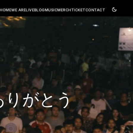
HOME
WE ARE
LIVE
BLOG
MUSIC
MERCH
TICKET
CONTACT
รับ/ありがとう