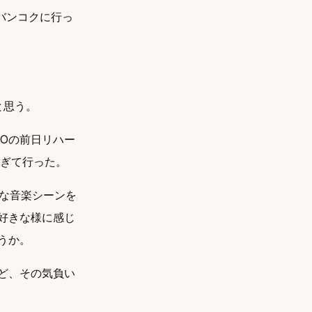
のバンコクに行っ
と思う。
XPOの前日リハー
過ぎて行った。
的な音楽シーンを
好きな様に感じ
うか。
ど、その気負い